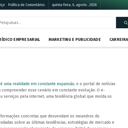
iço
Política de Comentários
quinta-feira, 6, agosto , 2026
RÍDICO EMPRESARIAL
MARKETING E PUBLICIDADE
CARREIR
 é uma realidade em constante expansão
, e o portal de notícias
a compreender esse cenário em constante evolução. O e-
 serviços pela internet, uma tendência global que molda os
m informações concretas que desvendam os meandros do
undadas sobre as últimas tendências, estratégias de mercado e