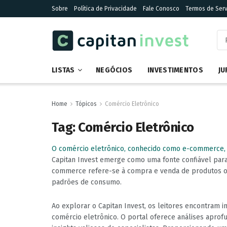
Sobre
Política de Privacidade
Fale Conosco
Termos de Serv
LISTAS
NEGÓCIOS
INVESTIMENTOS
JU
Home
Tópicos
Comércio Eletrônico
Tag:
Comércio Eletrônico
O comércio eletrônico, conhecido como e-commerce,
Capitan Invest emerge como uma fonte confiável par
commerce refere-se à compra e venda de produtos ou
padrões de consumo.
Ao explorar o Capitan Invest, os leitores encontra
comércio eletrônico. O portal oferece análises aprof