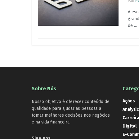
POR
P
A esc
grand
de ...
Sobre Nós
Catego
Ações
Nosso objetivo é oferecer conteúdo de
qualidade para ajudar as pessoas a
Analytic
tomar melhores decisões nos negócios
Carreir
e na vida financeira.
Digital
E-Comm
Siga-nos