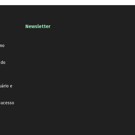
Newsletter
 no
 do
uário e
sucesso