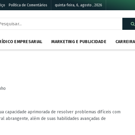
iço
Política de Comentários
quinta-feira, 6, agosto , 2026
RÍDICO EMPRESARIAL
MARKETING E PUBLICIDADE
CARREIR
nho
ua capacidade aprimorada de resolver problemas difíceis com
ral abrangente, além de suas habilidades avançadas de