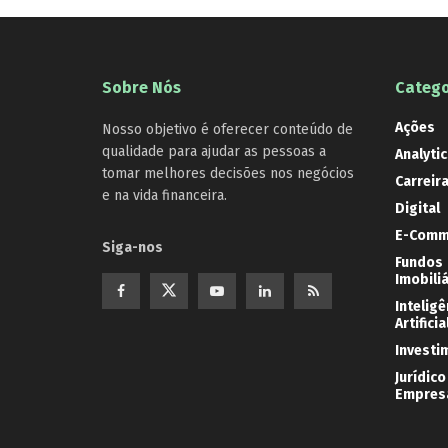
Sobre Nós
Catego
Ações
Nosso objetivo é oferecer conteúdo de
qualidade para ajudar as pessoas a
Analytic
tomar melhores decisões nos negócios
Carreir
e na vida financeira.
Digital
E-Comm
Siga-nos
Fundos
Imobili
Inteligê
Artificia
Investi
Jurídico
Empresa