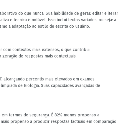
borativo do que nunca. Sua habilidade de gerar, editar e iterar
iva e técnica é notável. Isso inclui textos variados, ou seja: a
mo a adaptação ao estilo de escrita do usuário.
ar com contextos mais extensos, o que contribui
a geração de respostas mais contextuais.
T, alcançando percentis mais elevados em exames
Olimpíada de Biologia. Suas capacidades avançadas de
vas em termos de segurança. É 82% menos propenso a
 mais propenso a produzir respostas factuais em comparação