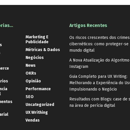
rias…
Artigos Recentes
Marketing E
Os riscos crescentes dos crimes
Publicidade
cibernéticos: como proteger-se
s
Métricas & Dados
mundo digital
a
Negócios
A Nova Atualização do Algoritmo
News
Instagram
erce
OKRs
Guia Completo para UX Writing:
ários
Opinião
Melhorando a Experiência do Us
ncia
Performance
Impulsionando o Negócio
l
SEO
Resultados com Blogs: case de 
mentos
Uncategorized
na área de perícia digital
UX Writhing
rial
Vendas