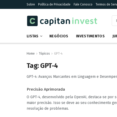
Sobre
Política de Privacidade
Fale Conosco
Termos de Serv
LISTAS
NEGÓCIOS
INVESTIMENTOS
JU
Home
Tópicos
GPT-4
Tag:
GPT-4
GPT-4: Avanços Marcantes em Linguagem e Desempe
Precisão Aprimorada
O GPT-4, desenvolvido pela OpenAI, destaca-se por s
maior precisão. Isso se deve ao seu conhecimento ge
resolução de problemas.