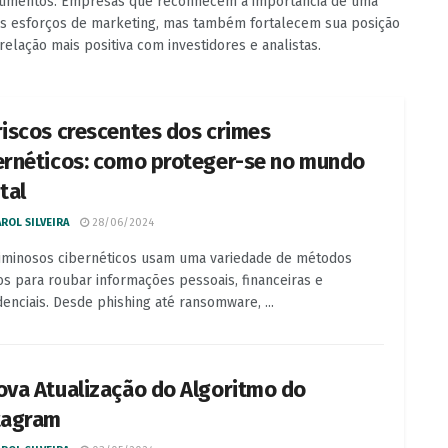
stimentos. Empresas que reconhecem a importância de uma
us esforços de marketing, mas também fortalecem sua posição
elação mais positiva com investidores e analistas.
riscos crescentes dos crimes
ernéticos: como proteger-se no mundo
tal
ROL SILVEIRA
28/06/2024
iminosos cibernéticos usam uma variedade de métodos
os para roubar informações pessoais, financeiras e
denciais. Desde phishing até ransomware, ...
ova Atualização do Algoritmo do
tagram