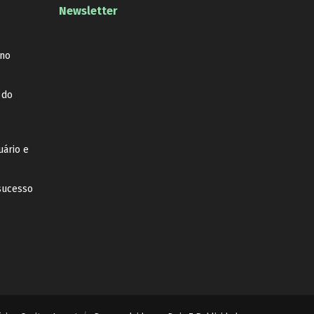
Newsletter
 no
 do
uário e
sucesso