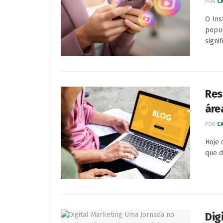
POR
CA
O Ins
popul
signif
Res
áre
POR
CA
Hoje 
que d
Dig