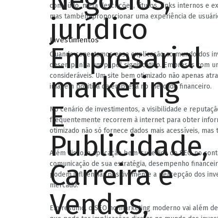
conteúdo, meta descrições, títulos, links internos e ex
mas também proporcionar uma experiência de usuário 
Investimentos
Quando conectamos essa explicação ao mundo dos in
desempenha um papel significativo. Empresas com um
consideráveis. Um site bem otimizado não apenas atr
imagem positiva da empresa no mercado financeiro.
No cenário de investimentos, a visibilidade e reputaç
frequentemente recorrem à internet para obter info
otimizado não só fornece dados mais acessíveis, mas 
Além disso, a aplicação bem-sucedida do SEO no co
comunicação de sua estratégia, desempenho financeiro
podem influenciar positivamente a percepção dos inve
mercado.
Em resumo, o SEO no marketing moderno vai além de at