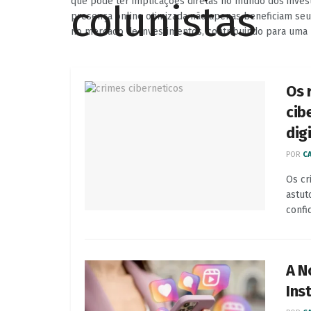
que pode ter implicações diretas no mundo dos inve
presença online otimizada não apenas beneficiam se
no mercado de investimentos, contribuindo para uma r
Os 
cib
digi
POR
CA
Os cr
astut
confi
A N
Ins