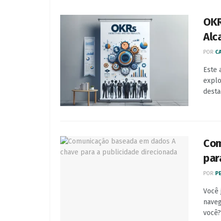
OKR
Alc
POR
CA
Este 
explo
desta
Com
par
POR
P
Você 
naveg
você? 