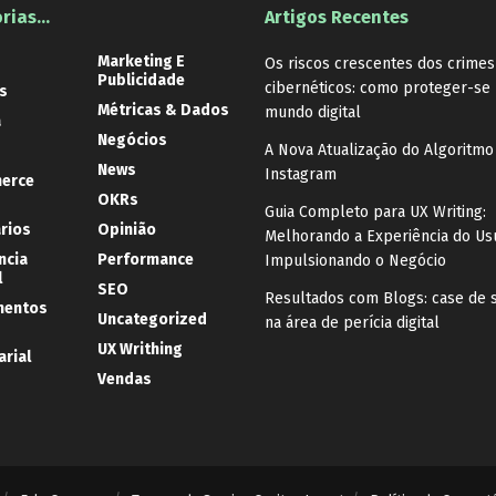
rias…
Artigos Recentes
Marketing E
Os riscos crescentes dos crimes
Publicidade
cibernéticos: como proteger-se
s
Métricas & Dados
mundo digital
a
Negócios
A Nova Atualização do Algoritmo
News
Instagram
erce
OKRs
Guia Completo para UX Writing:
ários
Opinião
Melhorando a Experiência do Us
ncia
Performance
Impulsionando o Negócio
l
SEO
Resultados com Blogs: case de 
mentos
Uncategorized
na área de perícia digital
UX Writhing
rial
Vendas