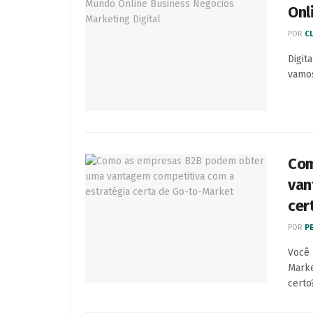
Onl
POR
C
Digit
vamos
Com
van
cer
POR
P
Você 
Marke
certo?