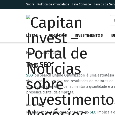
Sobre
Política de Privacidade
Fale Conosco
Termos de Serv
LISTAS
NEGÓCIOS
INVESTIMENTOS
JU
Home
Tópicos
SEO
Tag:
SEO
SEO
, ou Search Engine Optimization, é uma estratégi
visibilidade de um site nos resultados de motores de
orgânica do site. Além de aumentar a quantidade e a 
presença digital da empresa.
Marketing
No marketing, a aplicação eficiente do
SEO
implica a 