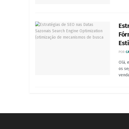
Est
Fór
Esti
POR
CA
Olá, 
os se
venda